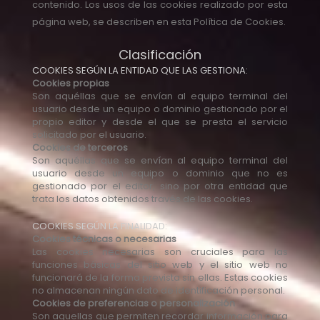
contenido. Los usos de las cookies realizado por esta
página web, se describen en esta Política de Cookies.
Clasificación
COOKIES SEGÚN LA ENTIDAD QUE LAS GESTIONA:
Cookies propias
Son aquéllas que se envían al equipo terminal del
usuario desde un equipo o dominio gestionado por el
propio editor y desde el que se presta el servicio
solicitado por el usuario.
Cookies de terceros
Son aquéllas que se envían al equipo terminal del
usuario desde un equipo o dominio que no es
gestionado por el editor, sino por otra entidad que
trata los datos obtenidos través de las cookies.
COOKIES SEGÚN LA FINALIDAD:
Cookies técnicas o necesarias
Las cookies necesarias son cruciales para las
funciones básicas del sitio web y el sitio web no
funcionará de la forma prevista sin ellas. Estas cookies
no almacenan ningún dato de identificación personal.
Cookies de preferencias o personalización
Son aquellas que permiten recordar información para