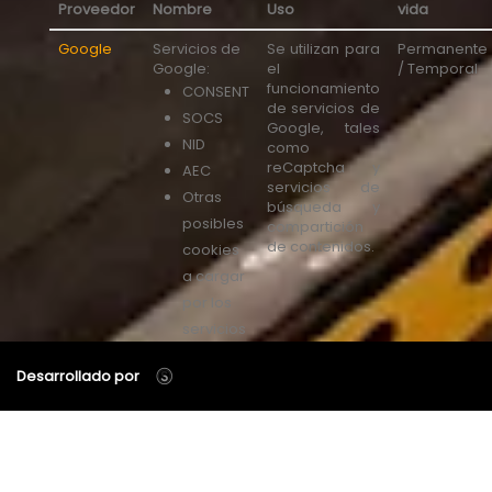
Proveedor
Nombre
Uso
vida
Google
Servicios de
Se utilizan para
Permanente
Google:
el
/ Temporal
funcionamiento
CONSENT
de servicios de
SOCS
Google, tales
NID
como
reCaptcha y
AEC
servicios de
Otras
búsqueda y
posibles
compartición
de contenidos.
cookies
a cargar
por los
servicios
de
Desarrollado por
Google