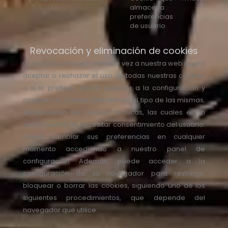
almacena
preferencias
de usuario
Revocación y eliminación de cookies
Cuando acceda por primera vez a nuestra web podrá
aceptar o rechazar el uso de todas nuestras cookies
o si lo prefiere, podrá acceder a la configuración y
aceptar las cookies atendiendo al tipo de las mismas,
exceptuando las cookies técnicas, las cuales están
exceptuadas de necesitar consentimiento del usuario.
Podrá cambiar sus preferencias en cualquier
momento accediendo a nuestro panel de
configuración. Además, puede acceder a la
configuración de su navegador para restringir,
bloquear o borrar las cookies, siguiendo uno de los
siguientes procedimientos, que depende del
navegador que utilice: