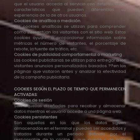
que el usuario acceda al servicio con determinadas
características que pueden diferencias su
experiencia de la de otros usuarios.
Cookies de analítica o medición
Las cookies analíticas se utilizan para comprender
cómo interactúan los visitantes con el sitio web. Estas
cookies ayudan a proporcionar información sobre
métricas el número de visitantes, el porcentaje de
rebote, la fuente de tráfico, etc.
Cookies de publicidad comportamental o marketing
Las cookies publicitarias se utilizan para entregar a los
visitantes anuncios personalizados basados ??en las
páginas que visitaron antes y analizar la efectividad
de la campaña publicitaria.
COOKIES SEGÚN EL PLAZO DE TIEMPO QUE PERMANECEN
ACTIVADAS:
Cookies de sesión
Son aquellas diseñadas para recabar y almacenar
datos mientras el usuario accede a una página web.
Cookies persistentes
Son aquellas en las que los datos siguen
almacenados en el terminal y pueden ser accedidos y
tratados durante un periodo definido por el
responsable de la cookie, y que puede ir de unos