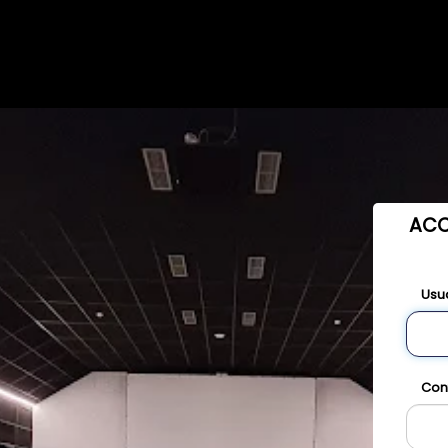
ACC
Usu
Con